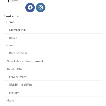
Contents
Home
Membership
Result
News
Race Schedule
Class Rules ＆ Measurement
About JODA
Privacy Policy
議事録・情報開示
History
Photo