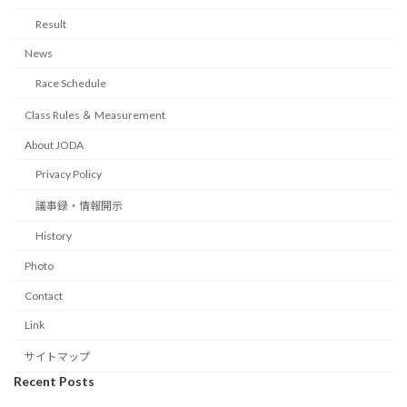
Result
News
Race Schedule
Class Rules ＆ Measurement
About JODA
Privacy Policy
議事録・情報開示
History
Photo
Contact
Link
サイトマップ
Recent Posts