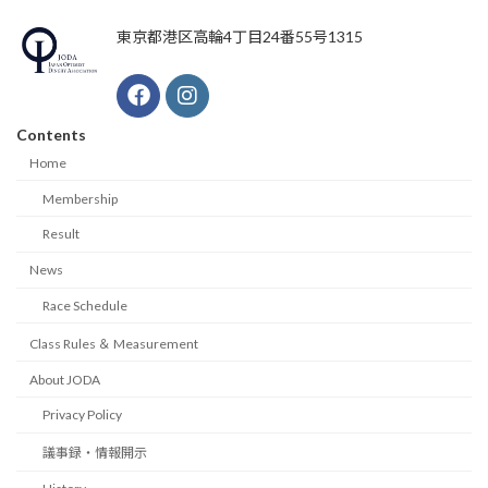
東京都港区高輪4丁目24番55号1315
Contents
Home
Membership
Result
News
Race Schedule
Class Rules ＆ Measurement
About JODA
Privacy Policy
議事録・情報開示