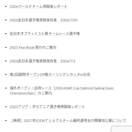
2026ワールドチーム帰国後レポート
2026全日本選手権資格保有者 2026/7/30
全日本オプティミスト級チームレース選手権
2025 Year Book 発行のご案内
2026全日本選手権資格保有者 2026/7/1
第2回国際オープンOP級セーリングレガッタin石垣
海外オープン・招待レース（2026 ASAF Cup Optimist Sailing Open
Championships）のご案内
2025アジア・オセアニア選手権帰国後レポート
［再掲］2027年JODAナショナルチーム最終選考会の開催地公募について