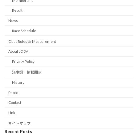
Membership
Result
News
Race Schedule
Class Rules ＆ Measurement
About JODA
Privacy Policy
議事録・情報開示
History
Photo
Contact
Link
サイトマップ
Recent Posts