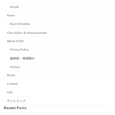
Result
News
Race Schedule
Class Rules ＆ Measurement
About JODA
Privacy Policy
議事録・情報開示
History
Photo
Contact
Link
サイトマップ
Recent Posts