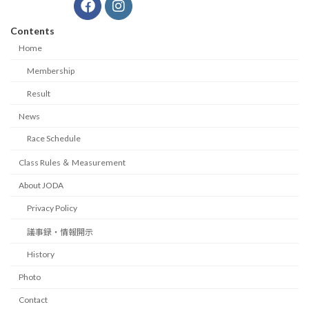
Contents
Home
Membership
Result
News
Race Schedule
Class Rules ＆ Measurement
About JODA
Privacy Policy
議事録・情報開示
History
Photo
Contact