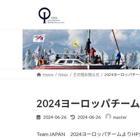
コ
ナ
ン
ビ
テ
ゲ
ン
ー
ツ
シ
へ
ョ
ス
ン
キ
に
ッ
移
プ
動
Home
News
その他お知らせ
2024ヨーロッパチ
2024ヨーロッパチー
最
2024-06-26
2024-06-26
master
終
更
Team JAPAN 2024ヨーロッパチームよ
新