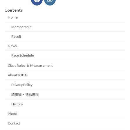
Contents
Home
Membership
Result
News
Race Schedule
Class Rules ＆ Measurement
About JODA
Privacy Policy
議事録・情報開示
History
Photo
Contact