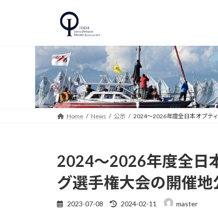
コ
ナ
ン
ビ
テ
ゲ
ン
ー
ツ
シ
へ
ョ
ス
ン
キ
に
ッ
移
プ
動
Home
News
公示
2024～2026年度全日本オ
2024～2026年度
グ選手権大会の開催地
最
2023-07-08
2024-02-11
master
終