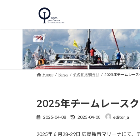
コ
ナ
ン
ビ
テ
ゲ
ン
ー
ツ
シ
へ
ョ
ス
ン
キ
に
ッ
移
プ
動
Home
News
その他お知らせ
2025年チームレース
2025年チームレースク
最
2025-04-08
2025-04-08
editor_a
終
更
2025年 6 月28-29日 広島観音マリーナ
新