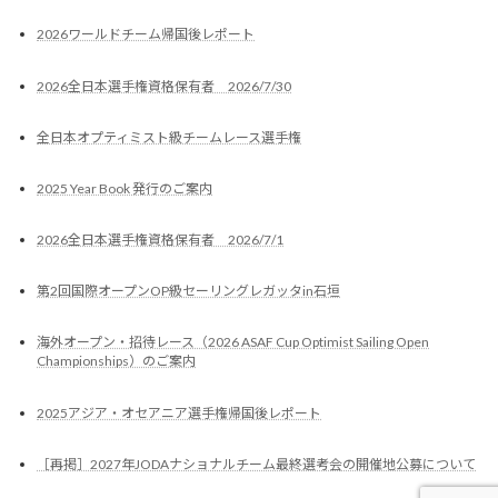
2026ワールドチーム帰国後レポート
2026全日本選手権資格保有者 2026/7/30
全日本オプティミスト級チームレース選手権
2025 Year Book 発行のご案内
2026全日本選手権資格保有者 2026/7/1
第2回国際オープンOP級セーリングレガッタin石垣
海外オープン・招待レース（2026 ASAF Cup Optimist Sailing Open
Championships）のご案内
2025アジア・オセアニア選手権帰国後レポート
［再掲］2027年JODAナショナルチーム最終選考会の開催地公募について