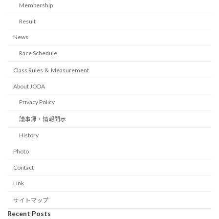
Membership
Result
News
Race Schedule
Class Rules ＆ Measurement
About JODA
Privacy Policy
議事録・情報開示
History
Photo
Contact
Link
サイトマップ
Recent Posts